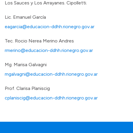
Los Sauces y Los Arrayanes. Cipolletti.
Lic. Emanuel García
eagarcia@educacion-ddhh.rionegro.gov.ar
Tec. Rocio Nerea Merino Andres
rmerino@educacion-ddhh.rionegro.gov.ar
Mg. Marisa Galvagni
mgalvagni@educacion-ddhh.rionegro.gov.ar
Prof. Clarisa Planiscig
cplaniscig@educacion-ddhh.rionegro.gov.ar