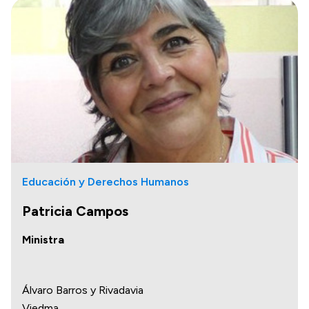
Transparencia
Presupuesto
Boletín Oficial
Compras y licitaciones
Consulta de expedientes
Consulta de pago a proveedores
Educación y Derechos Humanos
Convocatorias
Intranet
Patricia Campos
Login
Ministra
Álvaro Barros y Rivadavia
Viedma.