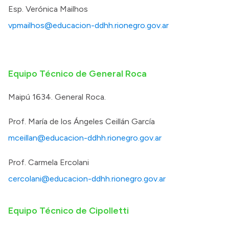
Esp. Verónica Mailhos
vpmailhos@educacion-ddhh.rionegro.gov.ar
Equipo Técnico de General Roca
Maipú 1634. General Roca.
Prof. María de los Ángeles Ceillán García
mceillan@educacion-ddhh.rionegro.gov.ar
Prof. Carmela Ercolani
cercolani@educacion-ddhh.rionegro.gov.ar
Equipo Técnico de Cipolletti