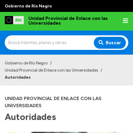
Gobierno de Río Negro
Unidad Provincial de Enlace con las
Universidades
Buscar
Inicio
Gobierno de Río Negro
/
Unidad Provincial de Enlace con las Universidades
/
Institucional
Autoridades
¿Quienes somos?
Autoridades
UNIDAD PROVINCIAL DE ENLACE CON LAS
UNIVERSIDADES
Normativa
Autoridades
Informes de Gestión
Contacto